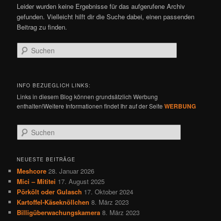
Leider wurden keine Ergebnisse für das aufgerufene Archiv
gefunden. Vielleicht hilft dir die Suche dabei, einen passenden
Beitrag zu finden.
Suchen
INFO BEZUEGLICH LINKS:
Links in diesem Blog können grundsätzlich Werbung
enthalten!Weitere Informationen findet Ihr auf der Seite
WERBUNG
S
u
c
h
NEUESTE BEITRÄGE
e
Meshcore
28. Januar 2026
n
Mici – Mititei
17. August 2025
Pörkölt oder Gulasch
17. Oktober 2024
Kartoffel-Käseknöllchen
8. März 2023
Billigüberwachungskamera
8. März 2023