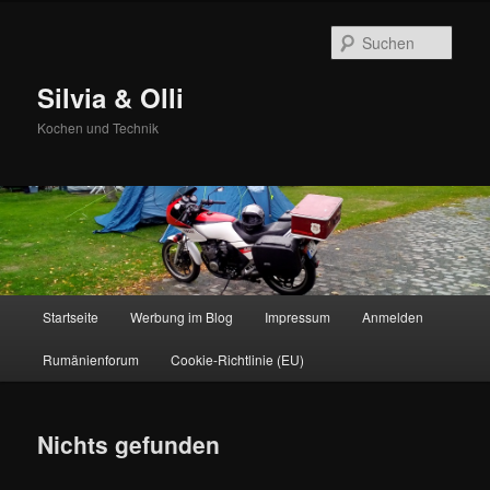
Zum
Zum
primären
sekundären
Such
Inhalt
Inhalt
springen
springen
Silvia & Olli
Kochen und Technik
Hauptmenü
Startseite
Werbung im Blog
Impressum
Anmelden
Rumänienforum
Cookie-Richtlinie (EU)
Nichts gefunden