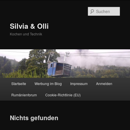
Zum
Zum
primären
sekundären
Such
Inhalt
Inhalt
springen
springen
Silvia & Olli
Kochen und Technik
Hauptmenü
Startseite
Werbung im Blog
Impressum
Anmelden
Rumänienforum
Cookie-Richtlinie (EU)
Nichts gefunden