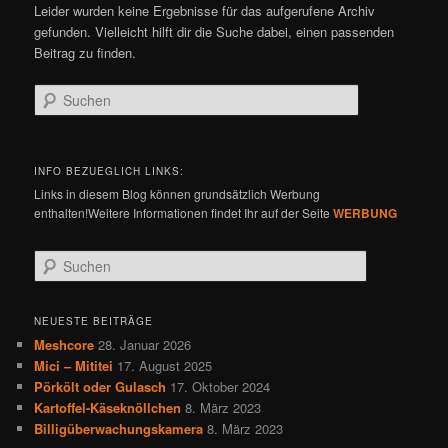
Leider wurden keine Ergebnisse für das aufgerufene Archiv
gefunden. Vielleicht hilft dir die Suche dabei, einen passenden
Beitrag zu finden.
Suchen
INFO BEZUEGLICH LINKS:
Links in diesem Blog können grundsätzlich Werbung
enthalten!Weitere Informationen findet Ihr auf der Seite
WERBUNG
S
u
c
h
NEUESTE BEITRÄGE
e
Meshcore
28. Januar 2026
n
Mici – Mititei
17. August 2025
Pörkölt oder Gulasch
17. Oktober 2024
Kartoffel-Käseknöllchen
8. März 2023
Billigüberwachungskamera
8. März 2023