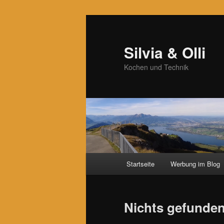
Zum
Zum
primären
sekundären
Inhalt
Inhalt
Silvia & Olli
springen
springen
Kochen und Technik
Hauptmenü
Startseite
Werbung im Blog
Nichts gefunde