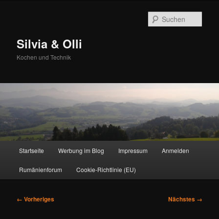
Zum
primären
Such
Inhalt
springen
Silvia & Olli
Kochen und Technik
Hauptmenü
Startseite
Werbung im Blog
Impressum
Anmelden
Rumänienforum
Cookie-Richtlinie (EU)
Bilder-
← Vorheriges
Nächstes →
Navigation