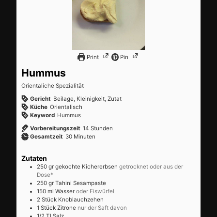
Print
Pin
Hummus
Orientaliche Spezialität
Gericht
Beilage, Kleinigkeit, Zutat
Küche
Orientalisch
Keyword
Hummus
Stunden
Vorbereitungszeit
14
Stunden
Minuten
Gesamtzeit
30
Minuten
Zutaten
250
gr
gekochte Kichererbsen
getrocknet oder aus der
Dose*
250
gr
Tahini Sesampaste
150
ml
Wasser
oder Eiswürfel
2
Stück
Knoblauchzehen
1
Stück
Zitrone
nur der Saft davon
1/2
Tl
Salz