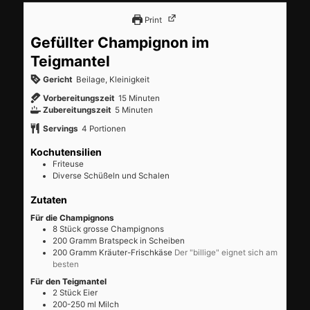
Print
Gefüllter Champignon im
Teigmantel
Gericht
Beilage, Kleinigkeit
Minuten
Vorbereitungszeit
15
Minuten
Minuten
Zubereitungszeit
5
Minuten
Servings
4
Portionen
Kochutensilien
Friteuse
Diverse Schüßeln und Schalen
Zutaten
Für die Champignons
8
Stück
grosse Champignons
200
Gramm
Bratspeck in Scheiben
200
Gramm
Kräuter-Frischkäse
Der "billige" eignet sich am
besten
Für den Teigmantel
2
Stück
Eier
200-250
ml
Milch