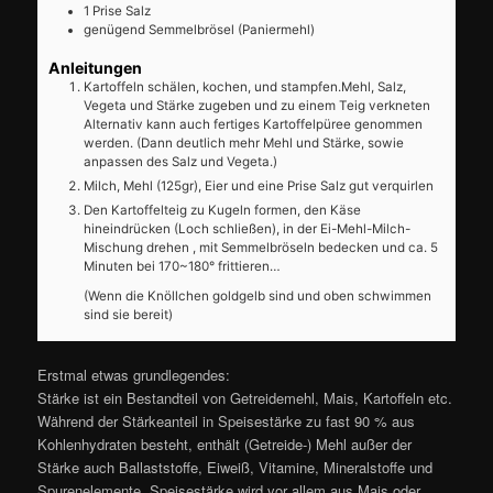
1
Prise
Salz
genügend
Semmelbrösel (Paniermehl)
Anleitungen
Kartoffeln schälen, kochen, und stampfen.Mehl, Salz,
Vegeta und Stärke zugeben und zu einem Teig verkneten
Alternativ kann auch fertiges Kartoffelpüree genommen
werden. (Dann deutlich mehr Mehl und Stärke, sowie
anpassen des Salz und Vegeta.)
Milch, Mehl (125gr), Eier und eine Prise Salz gut verquirlen
Den Kartoffelteig zu Kugeln formen, den Käse
hineindrücken (Loch schließen), in der Ei-Mehl-Milch-
Mischung drehen , mit Semmelbröseln bedecken und ca. 5
Minuten bei 170~180° frittieren…
(Wenn die Knöllchen goldgelb sind und oben schwimmen
sind sie bereit)
Erstmal etwas grundlegendes:
Stärke ist ein Bestandteil von Getreidemehl, Mais, Kartoffeln etc.
Während der Stärkeanteil in Speisestärke zu fast 90 % aus
Kohlenhydraten besteht, enthält (Getreide-) Mehl außer der
Stärke auch Ballaststoffe, Eiweiß, Vitamine, Mineralstoffe und
Spurenelemente. Speisestärke wird vor allem aus Mais oder