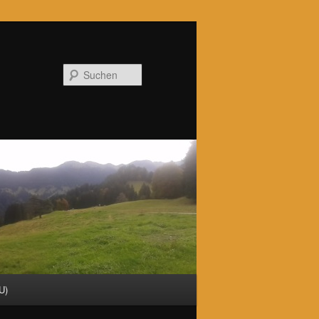
Suchen
U)