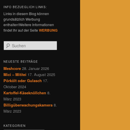
INFO BEZUEGLICH LINKS:
Links in diesem Blog können
grundsätzlich Werbung
enthalten!Weitere Informationen
findet Ihr auf der Seite
WERBUNG
S
u
c
h
NEUESTE BEITRÄGE
e
Meshcore
28. Januar 2026
n
Mici – Mititei
17. August 2025
Pörkölt oder Gulasch
17.
Oktober 2024
Kartoffel-Käseknöllchen
8.
März 2023
Billigüberwachungskamera
8.
März 2023
KATEGORIEN