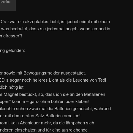
Leuchte
´s zwar ein akzeptables Licht, ist jedoch nicht mit einem
t, was bedeutet, dass sie jedesmal angeht wenn jemand in
riefresser”!
ung gefunden:
sor sowie mit Bewegungsmelder ausgestattet.
ED´s sogar noch helleres Licht als die Leuchte von Tedi
ch nötig ist!
em Magnet bestückt, so, dass ich sie an den Metallenen
ppen” konnte – ganz ohne bohren oder kleben!
edileuchte schon zwei mal die Batterien getauscht, während
 mit dem ersten Satz Batterien arbeiten!
 somit kein Abenteuer mehr, da die lämpchen sich
deren einschalten und für eine ausreichende