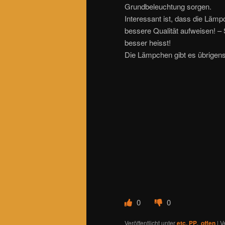
Grundbeleuchtung sorgen.
Interessant ist, dass die Lämpc
bessere Qualität aufweisen! – 
besser heisst!
Die Lämpchen gibt es übrigen
0
0
Veröffentlicht unter
etc. PP.
,
offen
|
V