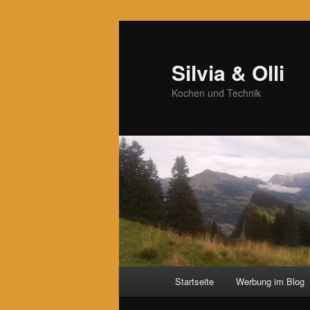
Zum
Zum
primären
sekundären
Inhalt
Inhalt
Silvia & Olli
springen
springen
Kochen und Technik
Hauptmenü
Startseite
Werbung im Blog