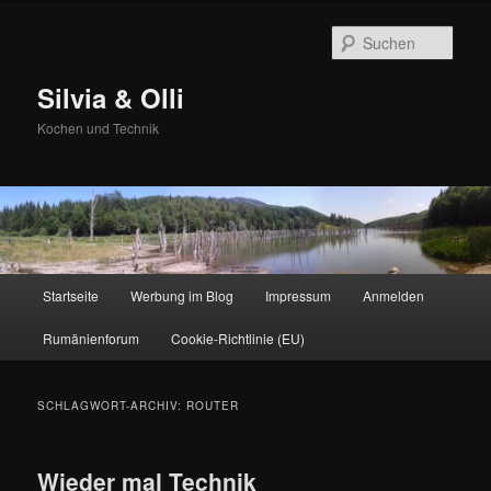
Zum
Zum
primären
sekundären
Such
Inhalt
Inhalt
springen
springen
Silvia & Olli
Kochen und Technik
Hauptmenü
Startseite
Werbung im Blog
Impressum
Anmelden
Rumänienforum
Cookie-Richtlinie (EU)
SCHLAGWORT-ARCHIV:
ROUTER
Wieder mal Technik