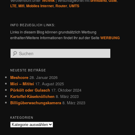
Veröffentlicht unter
Technik
|
Verschlagwortet mit
breitband
,
GSM
,
LTE
,
Mifi
,
Mobiles Internet
,
Router
,
UMTS
INFO BEZUEGLICH LINKS:
Links in diesem Blog können grundsätzlich Werbung
enthalten!Weitere Informationen findet Ihr auf der Seite
WERBUNG
S
u
c
h
NEUESTE BEITRÄGE
e
Meshcore
28. Januar 2026
n
Mici – Mititei
17. August 2025
Pörkölt oder Gulasch
17. Oktober 2024
Kartoffel-Käseknöllchen
8. März 2023
Billigüberwachungskamera
8. März 2023
KATEGORIEN
Kategorien